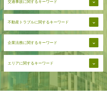
交通事故に関するキーワード
遺言書 遺留分
養育費 あとから請求
相続 調査
慰謝料 減額交渉
遺言書 公正証書
親権 慰謝料
事故後 示談 被害者
遺言書 必要書類
養育費払わない 面会
不動産トラブルに関するキーワード
交通事故 示談 被害者
相続 相続放棄
慰謝料 裁判
交通事故 慰謝料 通院日数
相続 調停
慰謝料 不貞行為
交通事故 被害者
相続 分割
マンション管理 訴訟
慰謝料 離婚
交通事故 弁護士費用
相続 弁護士費用
企業法務に関するキーワード
家賃トラブル 相談
財産分与 相談
事故後 示談 加害者
遺言書 血縁者以外
マンション管理 トラブル 相談
財産分与 調停
交通事故 弁護士基準
遺言書 遺書 違い
マンション管理 トラブル
親権とは 離婚
交通事故 慰謝料 相場
労務管理 委託
遺言書 トラブル
マンション管理 弁護士
親権 裁判
交通事故 慰謝料 弁護士基準
エリアに関するキーワード
企業法務 とは
相続問題 解決
マンション管理 相談
養育費 相談
交通事故 治療費 自賠責
企業法務 契約書
遺言書 破棄
賃貸 家賃トラブル
慰謝料 減額 弁護士
交通事故 賠償金
弁護士 対応 企業法務
遺言書 エンディングノート
不動産 家賃トラブル
企業法務 札幌市
慰謝料 強制執行
交通事故 治療費 過失割合
企業法務 弁護士事務所
相続 争い
家賃トラブル 弁護士
交通事故 札幌市
財産分与 離婚後
交通事故 弁護士依頼
弁護士 企業法務 顧問契約
遺言書 検認
家賃トラブル
交通事故 石狩市
交通事故 示談 加害者
法人設立 企業法務
相続 弁護士
マンション 管理費 滞納
離婚 札幌市
交通事故 懲役
企業法務 顧問契約
相続 解決
マンション管理 法律
不動産トラブル 恵庭市
交通事故 弁護士
企業法務 知的財産
相続問題 弁護士
相続 恵庭市