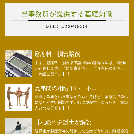
当事務所が提供する基礎知識
Basic Knowledge
慰謝料・損害賠償
まず、慰謝料・損害賠償請求額の計算方法は、3種類
が存在します。「自賠責基準」、「任意保険基準」、
「弁護士基準」 […]
兄弟間の相続争い｜不...
相続は争族という造語が作られるほど、家族間で争い
になりやすい問題です。特に親が亡くなった後、相続
人となる子ども […]
【札幌の弁護士が解説...
退職金が財産分与の対象になるかどうかは、離婚協議