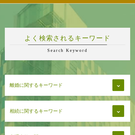
よく検索されるキーワード
Search Keyword
離婚に関するキーワード
慰謝料 期限
相続に関するキーワード
財産分与 調停 流れ
親権 相談
親権と監護権 どっちが強い
遺言書 弁護士
財産分与 相手の財産