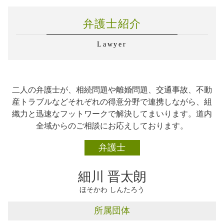
交通事故 被害者 流れ
労務管理とは
企業法務 千歳市
交通事故 治療費
企業法務 業務内容
弁護士紹介
離婚 千歳市
交通事故 加害者
労務管理 弁護士
企業法務 恵庭市
労務管理 勤怠管理
Lawyer
相続 千歳市
企業法務 あり方
離婚 恵庭市
企業法務 訴訟
不動産トラブル 千歳市
企業法務 紛争
不動産トラブル 石狩市
弁護士 企業法務 医療法人
二人の弁護士が、相続問題や離婚問題、交通事故、不動
企業法務 石狩市
企業法務 契約書 チェック
産トラブルなどそれぞれの得意分野で連携しながら、組
離婚 石狩市
企業法務 対応
織力と迅速なフットワークで解決してまいります。道内
交通事故 恵庭市
弁護士 企業法務 必要性
全域からのご相談にお応えしております。
相続 札幌市
相続 石狩市
弁護士
交通事故 千歳市
不動産トラブル 札幌市
細川 晋太朗
ほそかわ しんたろう
所属団体