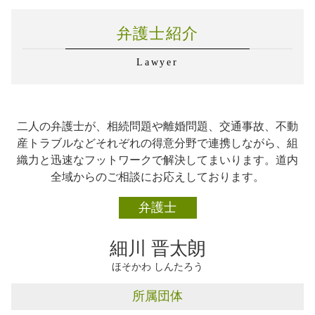
交通事故 賠償金
下請法 改正
離婚 恵庭市
交通事故 治療費
学校法人 企業法務
弁護士紹介
企業法務 石狩市
事故後 示談 被害者
企業法務
交通事故 札幌市
弁護士 企業法務 顧問契約
Lawyer
不動産トラブル 札幌市
弁護士 企業法務 サポート
相続 石狩市
企業法務 あり方
交通事故 恵庭市
企業法務 対応
離婚 千歳市
労務管理 勤怠管理
二人の弁護士が、相続問題や離婚問題、交通事故、不動
不動産トラブル 石狩市
企業法務 知的財産
産トラブルなどそれぞれの得意分野で連携しながら、組
交通事故 千歳市
弁護士 対応 企業法務
織力と迅速なフットワークで解決してまいります。道内
企業法務 千歳市
労務管理とは
全域からのご相談にお応えしております。
離婚 札幌市
相続 恵庭市
弁護士
相続 千歳市
相続 札幌市
細川 晋太朗
ほそかわ しんたろう
所属団体