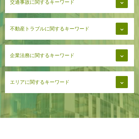
交通事故に関するキーワード
相続 弁護士 無料相談
親権と監護権 養育費
遺言書 破棄
親権 慰謝料
相続 相談先
財産分与 離婚後 不動産
交通事故 被害者
遺言書 専門家
慰謝料 減額 弁護士
不動産トラブルに関するキーワード
交通事故 弁護士基準
遺言書 遺書 違い
親権者 祖父母
交通事故 弁護士費用
相続 兄弟 不公平
慰謝料 離婚
事故後 示談 加害者
遺言書 必要書類
賃貸 家賃トラブル
養育費 再婚
交通事故 慰謝料 通院日数
遺言書 書き方
企業法務に関するキーワード
家賃トラブル 弁護士
養育費 払わない 差し押さえ
交通事故 被害者 流れ
相続 分割
家賃トラブル
慰謝料 財産分与
交通事故 懲役
遺言書 正式
マンション管理 弁護士
親権 弁護士
交通事故 弁護士依頼
企業法務 とは
遺言書 トラブル
マンション管理 法律
財産分与 相談先
交通事故 治療費 過失割合
エリアに関するキーワード
企業法務 業務内容
遺言書 弁護士に預ける
マンション管理 訴訟
慰謝料 養育費
交通事故 慰謝料 相場
企業法務 契約書 作成
遺言書 裁判所
マンション管理 トラブル
慰謝料 期限
交通事故 加害者
弁護士 企業法務 学校法人
遺言書 弁護士
家賃トラブル 相談
企業法務 札幌市
慰謝料請求 精神的苦痛
交通事故 弁護士
企業法務 知財
相続 弁護士
マンション管理 相談
交通事故 石狩市
慰謝料 減額交渉
交通事故 示談 加害者
企業法務 m&a
遺言書 遺留分
マンション 管理費 滞納
不動産トラブル 千歳市
交通事故 治療費 自賠責
企業法務 必要性
相続 調停
マンション管理 トラブル 相談
不動産トラブル 恵庭市
交通事故 慰謝料 弁護士基準
企業法務 訴訟
遺言書 期限
不動産 家賃トラブル
離婚 石狩市
交通事故 示談 被害者
企業法務 チェック
相続問題 弁護士
企業法務 恵庭市