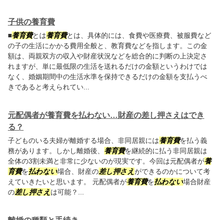
子供の養育費
■
養育費
とは
養育費
とは、具体的には、食費や医療費、被服費など
の子の生活にかかる費用全般と、教育費などを指します。この金
額は、両親双方の収入や財産状況などを総合的に判断の上決定さ
れますが、単に最低限の生活を送れるだけの金額というわけでは
なく、婚姻期間中の生活水準を保持できるだけの金額を支払うべ
きであると考えられてい...
元配偶者が養育費を払わない…財産の差し押さえはでき
る？
子どものいる夫婦が離婚する場合、非同居親には
養育費
を払う義
務があります。しかし離婚後、
養育費
を継続的に払う非同居親は
全体の3割未満と非常に少ないのが現実です。今回は元配偶者が
養
育費
を
払わない
場合、財産の
差し押さえ
ができるのかについて考
えていきたいと思います。 元配偶者が
養育費
を
払わない
場合財産
の
差し押さえ
は可能？...