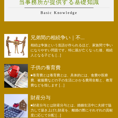
当事務所が提供する基礎知識
Basic Knowledge
兄弟間の相続争い｜不...
相続は争族という造語が作られるほど、家族間で争い
になりやすい問題です。特に親が亡くなった後、相続
人となる子ども […]
子供の養育費
■養育費とは養育費とは、具体的には、食費や医療
費、被服費などの子の生活にかかる費用全般と、教育
費などを指します […]
財産分与
■財産分与とは財産分与とは、婚姻生活中に夫婦で協
力して築き上げた財産を、離婚の際にそれぞれの貢献
度に応じて分配 […]