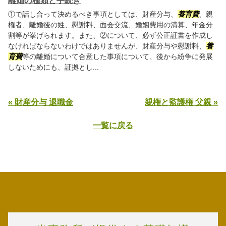
離婚の種類と手続き
①で話し合って決めるべき事項としては、財産分与、
養育費
、親
権者、離婚後の姓、慰謝料、面会交流、婚姻費用の清算、年金分
割等が挙げられます。また、②について、必ず公正証書を作成し
なければならないわけではありませんが、財産分与や慰謝料、
養
育費
等の離婚について合意した事項について、後から紛争に発展
しないためにも、証拠とし...
« 財産分与 退職金
親権と監護権 父親 »
一覧に戻る