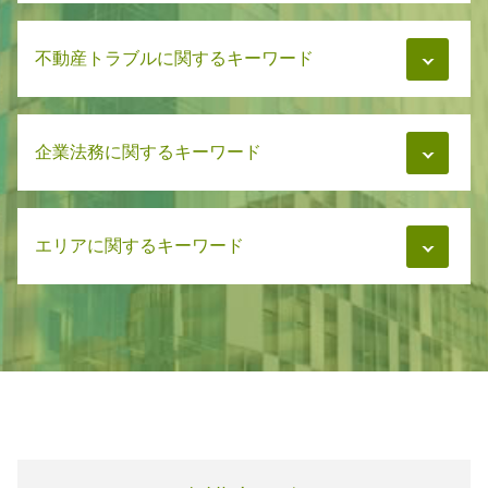
慰謝料 結婚
遺言書 公正証書
慰謝料 不貞行為なし
交通事故 被害者 流れ
相続 放棄 手続き
財産分与 浮気
不動産トラブルに関するキーワード
交通事故 弁護士依頼
遺言書 期限
慰謝料 暴力
交通事故 慰謝料 弁護士基準
相続 兄弟 不公平
養育費 公正証書
交通事故 慰謝料 通院日数
相続 解決
賃貸 家賃トラブル
親権と監護権
交通事故 賠償金
相続 分割協議書
企業法務に関するキーワード
マンション管理 トラブル
養育費 浮気
交通事故 懲役
相続問題 解決
マンション管理 トラブル 相談
財産分与 離婚後 何年
交通事故 示談 被害者
遺言書 遺書 違い
マンション 管理費 滞納
慰謝料 調停
交通事故 治療費
労務管理 弁護士
遺言書 トラブル
マンション管理 訴訟
親権 父親 勝ち取る
交通事故 弁護士費用
エリアに関するキーワード
労務管理 相談
遺言書 破棄
不動産 家賃トラブル
親権 父親
交通事故 治療費 過失割合
弁護士 企業法務 サポート
遺言書 エンディングノート
家賃トラブル 相談
財産分与 家
交通事故 加害者
サポート 企業法務
相続 調査
マンション管理 相談
相続 札幌市
財産分与 離婚後 不動産
事故後 示談 被害者
企業法務 知的財産
借金 相続放棄
家賃トラブル
企業法務 石狩市
財産分与 訴訟
交通事故 弁護士
企業法務 あり方
相続 分割
マンション管理 弁護士
企業法務 千歳市
交通事故 被害者
労務管理 委託
相続 相談先
家賃トラブル 弁護士
相続 千歳市
事故後 示談 加害者
企業法務 契約書 チェック
相続 相続放棄
マンション管理 法律
企業法務 恵庭市
交通事故 慰謝料 相場
企業法務 知識
遺言書 異議申し立て
交通事故 石狩市
交通事故 示談 加害者
企業法務 業務内容
企業法務 札幌市
交通事故 治療費 自賠責
弁護士 企業法務 医療法人