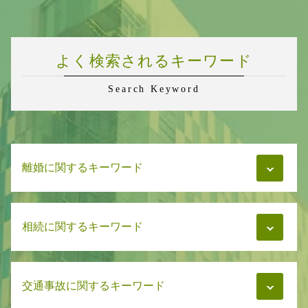
よく検索されるキーワード
Search Keyword
離婚に関するキーワード
養育費 再婚
相続に関するキーワード
親権 裁判
慰謝料 拒否
慰謝料相場 離婚
遺言書 正式
慰謝料 分割
交通事故に関するキーワード
遺言書 書き方
財産分与 相談
相続 分配