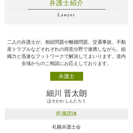
弁護士紹介
交通事故 千歳市
交通事故 弁護士基準
企業法務 顧問契約
不動産トラブル 恵庭市
企業法務 とは
Lawyer
相続 石狩市
弁護士 企業法務 m&a
不動産トラブル 千歳市
弁護士 企業法務 顧問契約
離婚 千歳市
企業法務 弁護士事務所
不動産トラブル 札幌市
企業法務 知財
二人の弁護士が、相続問題や離婚問題、交通事故、不動
離婚 石狩市
企業法務
産トラブルなどそれぞれの得意分野で連携しながら、組
離婚 札幌市
企業法務 対応
織力と迅速なフットワークで解決してまいります。道内
交通事故 恵庭市
弁護士 企業法務 必要性
全域からのご相談にお応えしております。
相続 恵庭市
交通事故 札幌市
弁護士
離婚 恵庭市
不動産トラブル 石狩市
細川 晋太朗
ほそかわ しんたろう
所属団体
札幌弁護士会