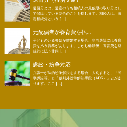
遺留分とは、遺産のうち相続人の最低限の取り分とし
て保障している割合のことを指します。相続人は、法
定相続分という […]
元配偶者が養育費を払...
子どものいる夫婦が離婚する場合、非同居親には養育
費を払う義務があります。しかし離婚後、養育費を継
続的に払う非同 […]
訴訟・紛争対応
弁護士が法的紛争解決をする場合、大別すると、「民
事訴訟等」と「裁判外紛争解決手段（ADR）」とがあ
ります。ここ […]