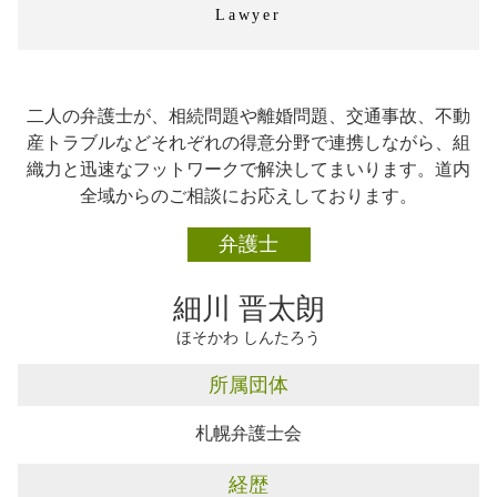
企業法務 契約書 チェック
Lawyer
不動産トラブル 恵庭市
企業法務 m&a
相続 千歳市
労務管理 相談
相続 恵庭市
企業法務 知的財産
不動産トラブル 千歳市
企業法務 弁護士事務所
二人の弁護士が、相続問題や離婚問題、交通事故、不動
企業法務 千歳市
学校法人 企業法務
産トラブルなどそれぞれの得意分野で連携しながら、組
交通事故 千歳市
企業法務 対応
織力と迅速なフットワークで解決してまいります。道内
離婚 恵庭市
企業法務 チェック
全域からのご相談にお応えしております。
離婚 石狩市
企業法務 恵庭市
弁護士
交通事故 札幌市
交通事故 石狩市
細川 晋太朗
ほそかわ しんたろう
所属団体
札幌弁護士会
経歴