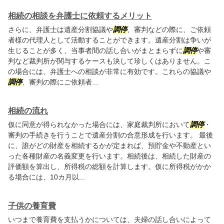
相続の相談を弁護士に依頼するメリット
さらに、弁護士は遺産分割協議や
調停
、審判などの際に、ご依頼
者様の代理人として活動することができます。遺産分割は争いが
生じることが多く、当事者間の話し合いがまとまらずに
調停
や審
判など裁判所が関与するケースも決して珍しくはありません。こ
の場合には、弁護士への相談が非常に有効です。これらの協議や
調停
、審判の際にご依頼者...
相続の流れ
仮に同意が得られなかった場合には、家庭裁判所において
調停
・
審判の手続きを行うことで遺産分割の合意形成を行います。 最後
に、誰がどの財産を相続するかが定まれば、預貯金や不動産とい
った各種財産の名義変更を行います。相続後は、相続した財産の
評価額を算出し、所得税の総額を計算します。仮に所得税がかか
る場合には、10カ月以...
子供の養育費
いつまで養育費を支払うかについては、夫婦の話し合いによって