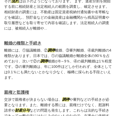
その
流れ
は以下のようになっております。 まず、遺産分割を開始
する前に相続財産と法定相続人の範囲を調査し、確定させます。
相続財産の調査には、不動産は固定資産税納付通知書や名寄帳な
どを確認し、預貯金などの金融資産は金融機関から残高証明書や
取引履歴などを取り寄せて内容を確認します。法定相続人の調査
には、被相続人が離婚や...
離婚の種類と手続き
離婚には、①協議離婚、②
調停
離婚、③審判離婚、④裁判離婚の4
種類があります。日本では、①の協議離婚が離婚全体の90％を占
めており、次いで②の
調停
離婚が8～9％、④の裁判離婚は1％程度
です。③の審判離婚は、年に100件ほどしか行われず、全体として
は0.1％にも満たないとかなり少なく、極稀に採られる手段といえ
ます。
親権と監護権
交渉で親権者が決まらない場合は、
調停
や審判などの手続きが必
要となります。また、離婚する際には、親権だけでなく、慰謝料
請求や
財産分与
などの問題も発生します。これらは法的な手続き
であって一般の方にはなじみのないものなので、弁護士に依頼す