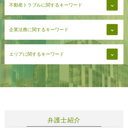
遺言書 あとから出てきた
親権 弁護士 強い
不動産トラブルに関するキーワード
交通事故 治療費
借金 相続放棄
養育費 相手が再婚
交通事故 治療費 自賠責
相続 兄弟 不公平
親権 父親 不利
事故後 示談 被害者
遺言書 裁判所
マンション管理 訴訟
離婚 財産分与 逃れ
事故後 示談 加害者
相続 調停
企業法務に関するキーワード
家賃トラブル
慰謝料 強制執行
交通事故 弁護士
遺言書 期限
賃貸 家賃トラブル
親権 父親
交通事故 慰謝料 通院日数
遺言書 専門家
マンション 管理費 滞納
養育費 相場
交通事故 慰謝料 弁護士基準
企業法務 顧問契約
相続 手続き
マンション管理 トラブル
慰謝料 浮気
交通事故 弁護士基準
エリアに関するキーワード
弁護士 対応 企業法務
遺言書 書き方
マンション管理 トラブル 相談
親権と監護権を分ける
交通事故 慰謝料 相場
下請法 改正
遺言書 血縁者以外
家賃トラブル 相談
慰謝料相場 離婚
交通事故 懲役
企業法務 契約書 作成
相続 放棄 手続き
不動産 家賃トラブル
相続 札幌市
財産分与 退職金
交通事故 被害者
労務管理とは
相続 相談先
マンション管理 弁護士
企業法務 石狩市
親権と監護権
交通事故 治療費 過失割合
労務管理 弁護士
遺言書 寄付 遺留分
家賃トラブル 弁護士
不動産トラブル 札幌市
交通事故 加害者
企業法務 弁護士 魅力
相続 分割
マンション管理 法律
交通事故 恵庭市
交通事故 被害者 流れ
弁護士 企業法務 m&a
相続 相続放棄
マンション管理 相談
相続 石狩市
交通事故 賠償金
企業法務 弁護士
遺言書 弁護士
離婚 千歳市
交通事故 弁護士依頼
労務管理 違反
離婚 札幌市
交通事故 示談 被害者
サポート 企業法務
弁護士紹介
不動産トラブル 石狩市
交通事故 示談 加害者
企業法務 医療法人
企業法務 札幌市