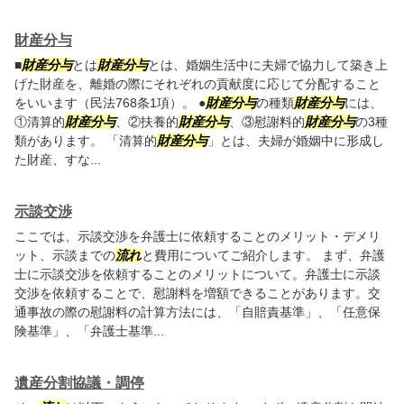
財産分与
■
財産分与
とは
財産分与
とは、婚姻生活中に夫婦で協力して築き上
げた財産を、離婚の際にそれぞれの貢献度に応じて分配すること
をいいます（民法768条1項）。 ●
財産分与
の種類
財産分与
には、
①清算的
財産分与
、②扶養的
財産分与
、③慰謝料的
財産分与
の3種
類があります。 「清算的
財産分与
」とは、夫婦が婚姻中に形成し
た財産、すな...
示談交渉
ここでは、示談交渉を弁護士に依頼することのメリット・デメリ
ット、示談までの
流れ
と費用についてご紹介します。 まず、弁護
士に示談交渉を依頼することのメリットについて。弁護士に示談
交渉を依頼することで、慰謝料を増額できることがあります。交
通事故の際の慰謝料の計算方法には、「自賠責基準」、「任意保
険基準」、「弁護士基準...
遺産分割協議・調停