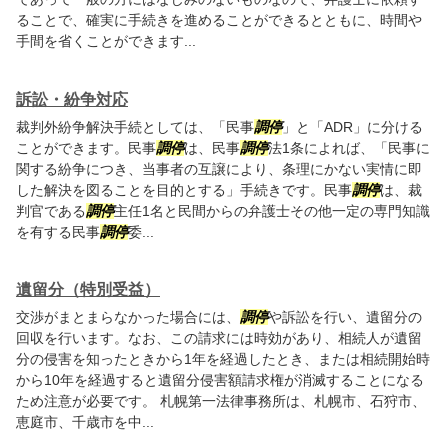
ることで、確実に手続きを進めることができるとともに、時間や
手間を省くことができます...
訴訟・紛争対応
裁判外紛争解決手続としては、「民事
調停
」と「ADR」に分ける
ことができます。民事
調停
は、民事
調停
法1条によれば、「民事に
関する紛争につき、当事者の互譲により、条理にかない実情に即
した解決を図ることを目的とする」手続きです。民事
調停
は、裁
判官である
調停
主任1名と民間からの弁護士その他一定の専門知識
を有する民事
調停
委...
遺留分（特別受益）
交渉がまとまらなかった場合には、
調停
や訴訟を行い、遺留分の
回収を行います。なお、この請求には時効があり、相続人が遺留
分の侵害を知ったときから1年を経過したとき、または相続開始時
から10年を経過すると遺留分侵害額請求権が消滅することになる
ため注意が必要です。 札幌第一法律事務所は、札幌市、石狩市、
恵庭市、千歳市を中...