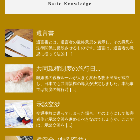
Basic Knowledge
遺言書
遺言書とは、遺言者の最終意思を表示し、その意思を
法律関係に反映させるものです。遺言は、遺言者の意
思に従って法的 […]
共同親権制度の施行日...
離婚後の親権ルールが大きく変わる改正民法が成立
し、日本でも共同親権の導入が決定しました。本記事
では制度の施行時 […]
示談交渉
交通事故に遭ってしまった場合、どのようにして加害
者側と示談交渉を進めるべきなのでしょうか。ここで
は、示談交渉を […]
遺留分（特別受益）