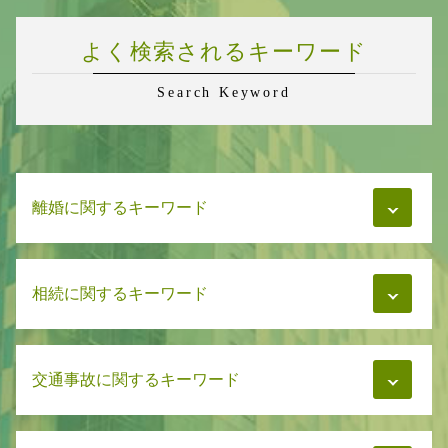
よく検索されるキーワード
Search Keyword
離婚に関するキーワード
慰謝料 分割
相続に関するキーワード
財産分与 浮気
財産分与 家
財産分与 離婚
遺言書 トラブル
慰謝料 流れ
交通事故に関するキーワード
相続 相続者
財産分与 訴訟
相続 弁護士 無料相談
慰謝料 支払い期限
遺言書 検認
財産分与 離婚後 請求
交通事故 弁護士費用