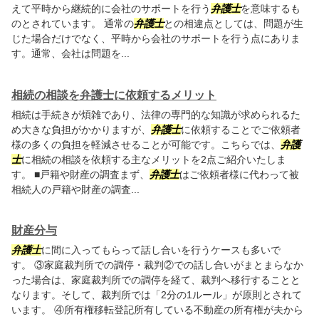
えて平時から継続的に会社のサポートを行う
弁護士
を意味するも
のとされています。 通常の
弁護士
との相違点としては、問題が生
じた場合だけでなく、平時から会社のサポートを行う点にありま
す。通常、会社は問題を...
相続の相談を弁護士に依頼するメリット
相続は手続きが煩雑であり、法律の専門的な知識が求められるた
め大きな負担がかかりますが、
弁護士
に依頼することでご依頼者
様の多くの負担を軽減させることが可能です。こちらでは、
弁護
士
に相続の相談を依頼する主なメリットを2点ご紹介いたしま
す。 ■戸籍や財産の調査まず、
弁護士
はご依頼者様に代わって被
相続人の戸籍や財産の調査...
財産分与
弁護士
に間に入ってもらって話し合いを行うケースも多いで
す。 ③家庭裁判所での調停・裁判②での話し合いがまとまらなか
った場合は、家庭裁判所での調停を経て、裁判へ移行することと
なります。そして、裁判所では「2分の1ルール」が原則とされて
います。 ④所有権移転登記所有している不動産の所有権が夫から