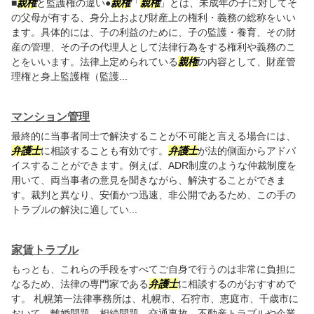
■
親権
と監護権の違い●
親権
「
親権
」とは、未成年の子に対してそ
の父母が有する、身分上および財産上の権利・義務の総称をいい
ます。具体的には、子の利益のために、子の監護・養育、その財
産の管理、その子の代理人として法律行為をする権利や義務のこ
とをいいます。法律上定められている
親権
の内容として、財産管
理権と身上監護権（監護...
マンション管理
最終的に当事者同士で解決することが不可能と言える場合には、
弁護士
に相談することも有効です。
弁護士
が法的側面からアドバ
イスすることができます。例えば、ADR制度のような仲裁制度を
用いて、両当事者の意見を聞きながら、解決することができま
す。裁判と異なり、安価かつ迅速、非公開であるため、この手の
トラブルの解決に適してい...
家賃トラブル
もっとも、これらの手段をすべてご自身で行うのは非常に負担に
なるため、法律の専門家である
弁護士
に相談するのがおすすめで
す。 札幌第一法律事務所は、札幌市、石狩市、恵庭市、千歳市に
おいて、離婚問題、相続問題、交通事故、不動産トラブルや企業