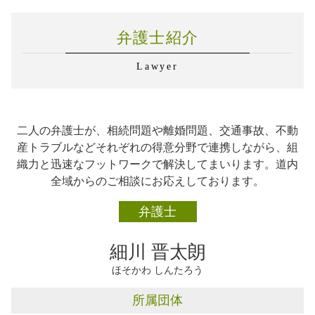
不動産トラブル 石狩市
交通事故 弁護士
企業法務 弁護士事務所
相続 恵庭市
交通事故 示談 加害者
企業法務 対応
弁護士紹介
交通事故 札幌市
交通事故 被害者
労務管理とは
相続 千歳市
企業法務 チェック
Lawyer
離婚 札幌市
弁護士 企業法務 法人設立
離婚 恵庭市
弁護士 企業法務 必要性
離婚 千歳市
労務管理 違反
不動産トラブル 恵庭市
企業法務 とは
二人の弁護士が、相続問題や離婚問題、交通事故、不動
企業法務 石狩市
企業法務 法律
産トラブルなどそれぞれの得意分野で連携しながら、組
離婚 石狩市
企業法務 知財
織力と迅速なフットワークで解決してまいります。道内
不動産トラブル 千歳市
弁護士 企業法務 学校法人
全域からのご相談にお応えしております。
交通事故 千歳市
交通事故 恵庭市
弁護士
企業法務 恵庭市
交通事故 石狩市
細川 晋太朗
ほそかわ しんたろう
所属団体