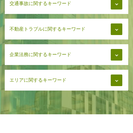
交通事故に関するキーワード
相続 分割
親権と監護権 父親
遺言書 公正証書
浮気 慰謝料 ポイント
相続 争い
慰謝料 流れ
交通事故 慰謝料 弁護士基準
相続 分配
慰謝料 離婚
不動産トラブルに関するキーワード
交通事故 慰謝料 通院日数
遺言書 正式
親権 弁護士
交通事故 治療費 自賠責
遺言書 破棄
親権と監護権
交通事故 示談 被害者
遺言書 専門家
家賃トラブル
慰謝料 拒否
交通事故 加害者
遺言書 異議申し立て
企業法務に関するキーワード
マンション管理 訴訟
親権 相談
交通事故 賠償金
相続 相続者
家賃トラブル 相談
慰謝料 結婚
交通事故 治療費 過失割合
遺言書 エンディングノート
不動産 家賃トラブル
親権と監護権 養育費
交通事故 弁護士依頼
弁護士 企業法務 顧問契約
遺言書 弁護士に預ける
家賃トラブル 弁護士
養育費 相手が再婚
交通事故 被害者 流れ
エリアに関するキーワード
労務管理 相談
相続 相続放棄
賃貸 家賃トラブル
養育費 いつまで
交通事故 慰謝料 相場
企業法務 訴訟
遺言書 血縁者以外
マンション管理 トラブル
養育費 払わない 差し押さえ
交通事故 弁護士費用
サポート 企業法務
相続 分割協議書
マンション 管理費 滞納
相続 札幌市
養育費 弁護士
事故後 示談 被害者
企業法務 弁護士
遺言書 遺留分
マンション管理 相談
不動産トラブル 札幌市
財産分与 離婚後 請求
交通事故 懲役
労務管理 勤怠管理
借金 相続放棄
マンション管理 弁護士
相続 石狩市
事故後 示談 加害者
企業法務 知的財産
相続 弁護士費用
マンション管理 トラブル 相談
企業法務 千歳市
交通事故 弁護士基準
弁護士 企業法務 m&a
遺言書 遺書 違い
マンション管理 法律
企業法務 札幌市
交通事故 治療費
労務管理 弁護士
遺言書 トラブル