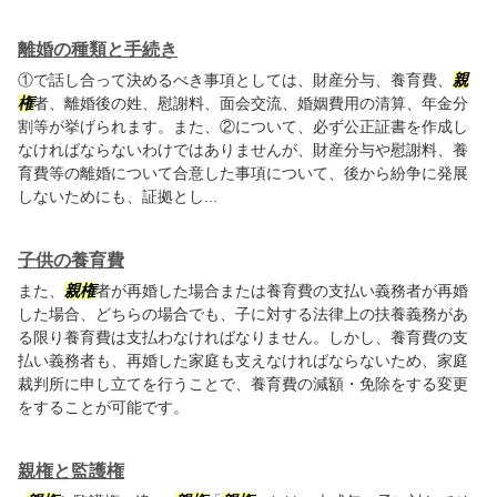
離婚の種類と手続き
①で話し合って決めるべき事項としては、財産分与、養育費、
親
権
者、離婚後の姓、慰謝料、面会交流、婚姻費用の清算、年金分
割等が挙げられます。また、②について、必ず公正証書を作成し
なければならないわけではありませんが、財産分与や慰謝料、養
育費等の離婚について合意した事項について、後から紛争に発展
しないためにも、証拠とし...
子供の養育費
また、
親権
者が再婚した場合または養育費の支払い義務者が再婚
した場合、どちらの場合でも、子に対する法律上の扶養義務があ
る限り養育費は支払わなければなりません。しかし、養育費の支
払い義務者も、再婚した家庭も支えなければならないため、家庭
裁判所に申し立てを行うことで、養育費の減額・免除をする変更
をすることが可能です。
親権と監護権