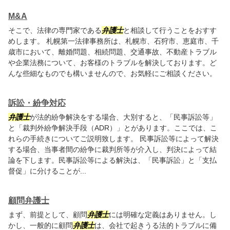
M&A
そこで、法律の専門家である
弁護士
と相談して行うことをおすす
めします。 札幌第一法律事務所は、札幌市、石狩市、恵庭市、千
歳市において、離婚問題、相続問題、交通事故、不動産トラブル
や企業法務について、お客様のトラブルを解決しております。ど
んな些細なものでも構いませんので、お気軽にご相談ください。
訴訟・紛争対応
弁護士
が法的紛争解決をする場合、大別すると、「民事訴訟等」
と「裁判外紛争解決手段（ADR）」とがあります。ここでは、こ
れらの手続きについてご説明致します。 民事訴訟等によって解決
する場合、当事者間の紛争に裁判所等が介入し、判決によって結
論を下します。民事訴訟等による解決は、「民事訴訟」と「支払
督促」に分けることが...
顧問弁護士
まず、前提として、顧問
弁護士
には明確な定義はありません。し
かし、一般的に顧問
弁護士
は、会社で起きうる法的トラブルに備