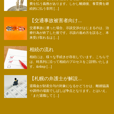
費を払う義務があります。しかし離婚後、養育費を継
続的に払う非同 […]
【交通事故被害者向け...
交通事故に遭った場合、示談交渉がはじまるのは、治
療行為が終了した後です。示談の進め方を誤ると、本
来受け取れるは […]
相続の流れ
相続には、様々な手続きが存在しています。こちらで
は、時系列に沿って相続のプロセスをご説明いたしま
す。&nbsp […]
【札幌の弁護士が解説...
退職金が財産分与の対象になるかどうかは、離婚協議
や調停の場面でしばしば争点となります。とはいえ、
「まだ退職して […]