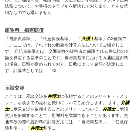
法務について、お客様のトラブルを解決しております。どんな些
細なものでも構いません...
慰謝料・損害賠償
「自賠責基準」、「任意保険基準」、「
弁護士
基準」の3種類で
す。ここでは、それぞれの概要や計算方法についてご紹介しま
す。 自賠責基準とは、交通事故の被害者に保障される最低額の金
額を算定する基準のことです。自賠責基準における入通院慰謝料
の場合、日額が定められており、日数によって金額が決定しま
す。計算式としては、「43...
示談交渉
ここでは、示談交渉を
弁護士
に依頼することのメリット・デメリ
ット、示談までの流れと費用についてご紹介します。 まず、
弁護
士
に示談交渉を依頼することのメリットについて。
弁護士
に示談
交渉を依頼することで、慰謝料を増額できることがあります。交
通事故の際の慰謝料の計算方法には、「自賠責基準」、「任意保
険基準」、「
弁護士
基準...