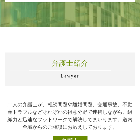
遺言書 書き方
マンション管理 弁護士
親権 父親に譲る
交通事故 弁護士基準
労務管理 相談
遺言書 破棄
家賃トラブル 弁護士
不動産トラブル 恵庭市
養育費 強制執行
交通事故 示談 加害者
企業法務 契約書 チェック
相続 解決
マンション管理 相談
交通事故 札幌市
慰謝料 別居
交通事故 治療費
企業法務 法律
相続 相談先
不動産 家賃トラブル
企業法務 恵庭市
交通事故 賠償金
労務管理とは
借金 相続放棄
マンション管理 訴訟
相続 千歳市
交通事故 懲役
企業法務 医療法人
遺言書 遺留分
マンション管理 トラブル 相談
不動産トラブル 石狩市
交通事故 治療費 過失割合
企業法務 弁護士事務所
遺言書 検認
離婚 石狩市
交通事故 加害者
弁護士 対応 企業法務
企業法務 石狩市
交通事故 弁護士費用
下請法 改正
弁護士紹介
相続 札幌市
交通事故 示談 被害者
企業法務 対応
企業法務 千歳市
企業法務 業務内容
Lawyer
不動産トラブル 千歳市
弁護士 企業法務 サポート
企業法務 札幌市
企業法務 知識
相続 石狩市
弁護士 企業法務 顧問契約
離婚 千歳市
企業法務 知的財産
二人の弁護士が、相続問題や離婚問題、交通事故、不動
交通事故 恵庭市
学校法人 企業法務
産トラブルなどそれぞれの得意分野で連携しながら、組
離婚 恵庭市
労務管理 違反
織力と迅速なフットワークで解決してまいります。道内
交通事故 石狩市
企業法務 契約書 作成
全域からのご相談にお応えしております。
離婚 札幌市
交通事故 千歳市