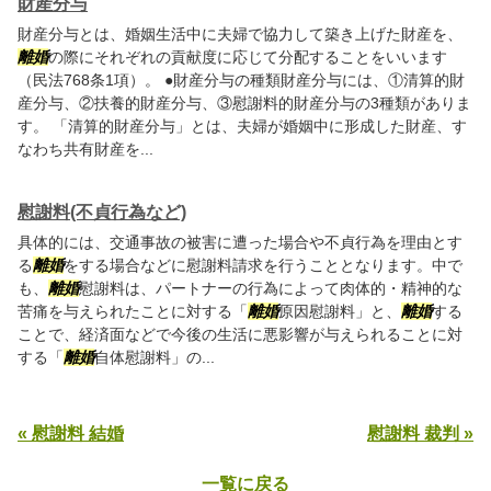
財産分与
財産分与とは、婚姻生活中に夫婦で協力して築き上げた財産を、
離婚
の際にそれぞれの貢献度に応じて分配することをいいます
（民法768条1項）。 ●財産分与の種類財産分与には、①清算的財
産分与、②扶養的財産分与、③慰謝料的財産分与の3種類がありま
す。 「清算的財産分与」とは、夫婦が婚姻中に形成した財産、す
なわち共有財産を...
慰謝料(不貞行為など)
具体的には、交通事故の被害に遭った場合や不貞行為を理由とす
る
離婚
をする場合などに慰謝料請求を行うこととなります。中で
も、
離婚
慰謝料は、パートナーの行為によって肉体的・精神的な
苦痛を与えられたことに対する「
離婚
原因慰謝料」と、
離婚
する
ことで、経済面などで今後の生活に悪影響が与えられることに対
する「
離婚
自体慰謝料」の...
« 慰謝料 結婚
慰謝料 裁判 »
一覧に戻る