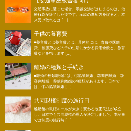
【交通事故被害者向け...
交通事故に遭った場合、示談交渉がはじまるのは、治
療行為が終了した後です。示談の進め方を誤ると、本
来受け取れるは […]
子供の養育費
■養育費とは養育費とは、具体的には、食費や医療
費、被服費などの子の生活にかかる費用全般と、教育
費などを指します […]
離婚の種類と手続き
■離婚の種類離婚には、①協議離婚、②調停離婚、③
審判離婚、④裁判離婚の4種類があります。日本で
は、①の協議離婚 […]
共同親権制度の施行日...
離婚後の親権ルールが大きく変わる改正民法が成立
し、日本でも共同親権の導入が決定しました。本記事
では制度の施行時 […]