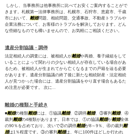
しかし、当事務所は他事務所に比べてお安くご案内することがで
きます。札幌第一法律事務所は、札幌市、石狩市、恵庭市、千歳
市において、
離婚
問題、相続問題、交通事故、不動産トラブルや
企業法務について、お客様のトラブルを解決しております。どん
な些細なものでも構いませんので、お気軽にご相談ください。
遺産分割協議・調停
法定相続人の調査には、被相続人が
離婚
や再婚、養子縁組をして
いることによって関わりの少ない相続人が存在している場合があ
るため、被相続人が生まれてから亡くなるまでの戸籍を辿る必要
があります。遺産分割協議の終了後に新たな相続財産・法定相続
人が見つかった場合には、遺産分割協議をやり直す場合もあるた
め注意が必要です。 次に...
離婚の種類と手続き
■
離婚
の種類
離婚
には、①協議
離婚
、②調停
離婚
、③審判
離婚
、④
裁判
離婚
の4種類があります。日本では、①の協議
離婚
が
離婚
全体
の90％を占めており、次いで②の調停
離婚
が8～9％、④の裁判
離
婚
は1％程度です。③の審判
離婚
は、年に100件ほどしか行われ