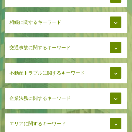
慰謝料 裁判
相続に関するキーワード
親権 弁護士 強い
財産分与 浮気
慰謝料 養育費
遺言書 裁判所
財産分与 離婚後 何年
交通事故に関するキーワード
遺言書 専門家
慰謝料 分割
相続 兄弟 不公平
親権と監護権の違い
相続 分割協議書
親権 父親 不利
交通事故 慰謝料 通院日数
遺言書 トラブル
慰謝料 強制執行
不動産トラブルに関するキーワード
交通事故 被害者
相続 弁護士 相談
共同親権 施行日
交通事故 弁護士依頼
相続 弁護士費用
養育費 いつまで
交通事故 慰謝料 弁護士基準
遺言書 正式
マンション管理 法律
財産分与 離婚後
事故後 示談 加害者
遺言書 必要書類
企業法務に関するキーワード
マンション管理 トラブル
養育費 相場
事故後 示談 被害者
相続 弁護士
賃貸 家賃トラブル
親権者 祖父母
交通事故 慰謝料 相場
相続 分配
マンション 管理費 滞納
離婚 慰謝料 家賃
交通事故 弁護士
企業法務 知財
相続 放棄 手続き
家賃トラブル 相談
親権 子供の意思
交通事故 治療費 自賠責
エリアに関するキーワード
法人設立 企業法務
遺言書 血縁者以外
家賃トラブル
慰謝料 離婚
交通事故 被害者 流れ
弁護士 企業法務 必要性