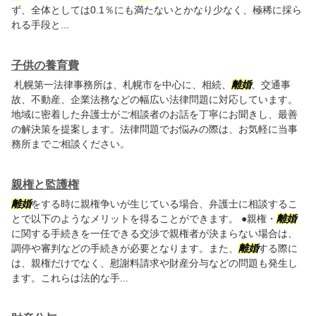
ず、全体としては0.1％にも満たないとかなり少なく、極稀に採ら
れる手段と...
子供の養育費
札幌第一法律事務所は、札幌市を中心に、相続、
離婚
、交通事
故、不動産、企業法務などの幅広い法律問題に対応しています。
地域に密着した弁護士がご相談者のお話を丁寧にお聞きし、最善
の解決策を提案します。法律問題でお悩みの際は、お気軽に当事
務所までご相談ください。
親権と監護権
離婚
をする時に親権争いが生じている場合、弁護士に相談するこ
とで以下のようなメリットを得ることができます。 ●親権・
離婚
に関する手続きを一任できる交渉で親権者が決まらない場合は、
調停や審判などの手続きが必要となります。また、
離婚
する際に
は、親権だけでなく、慰謝料請求や財産分与などの問題も発生し
ます。これらは法的な手...