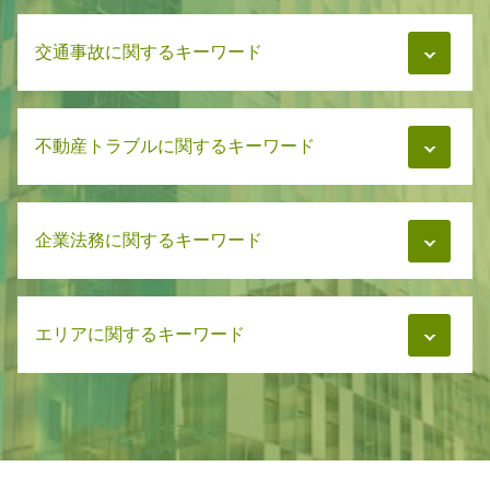
財産分与 離婚後 子供
遺言書 公正証書
養育費 くれない
交通事故に関するキーワード
相続 分割協議書
慰謝料 流れ
相続 争い
財産分与 家
相続 分配
慰謝料 無職 離婚
交通事故 加害者
借金 相続放棄
財産分与 離婚後
不動産トラブルに関するキーワード
交通事故 慰謝料 通院日数
相続 解決
慰謝料 離婚
交通事故 治療費 自賠責
相続 弁護士
親権と監護権を分ける
交通事故 治療費 過失割合
遺言書 あとから出てきた
家賃トラブル
財産分与 相談
交通事故 被害者
遺言書 遺書 違い
企業法務に関するキーワード
マンション管理 弁護士
慰謝料 浮気
交通事故 弁護士費用
遺言書 検認
マンション管理 トラブル
親権と監護権 父親
交通事故 弁護士基準
相続 調停
不動産 家賃トラブル
養育費 強制執行
交通事故 懲役
企業法務 チェック
遺言書 エンディングノート
賃貸 家賃トラブル
養育費 相手が再婚
交通事故 慰謝料 弁護士基準
エリアに関するキーワード
企業法務 訴訟
遺言書 弁護士
家賃トラブル 相談
親権とは 離婚
交通事故 賠償金
企業法務
相続 相続者
マンション管理 相談
親権と監護権 どっちが強い
交通事故 弁護士
企業法務 契約書 チェック
相続 放棄 手続き
家賃トラブル 弁護士
企業法務 恵庭市
慰謝料 浮気相手だけ
交通事故 慰謝料 相場
弁護士 企業法務 m&a
相続 兄弟 不公平
マンション管理 トラブル 相談
企業法務 千歳市
親権と監護権の違い
交通事故 示談 被害者
企業法務 契約書 作成
相続 分割
マンション 管理費 滞納
相続 千歳市
事故後 示談 加害者
企業法務 弁護士
遺言書 異議申し立て
マンション管理 法律
不動産トラブル 石狩市
交通事故 治療費