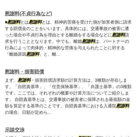
慰謝料(不貞行為など)
■
慰謝料
とは
慰謝料
とは、精神的苦痛を受けた側が加害者側に請求
する賠償金のことをいいます。具体的には、交通事故の被害に遭
った場合や不貞行為を理由とする離婚をする場合などに
慰謝料
請
求を行うこととなります。中でも、離婚
慰謝料
は、パートナーの
行為によって肉体的・精神的な苦痛を与えられたことに対する
「離婚原因
慰謝料
」と、離...
慰謝料・損害賠償
まず、
慰謝料
・損害賠償請求額の計算方法は、3種類が存在しま
す。「自賠責基準」、「任意保険基準」、「弁護士基準」の3種類
です。ここでは、それぞれの概要や計算方法についてご紹介しま
す。 自賠責基準とは、交通事故の被害者に保障される最低額の金
額を算定する基準のことです。自賠責基準における入通院
慰謝料
の場合、日額が定めら...
示談交渉