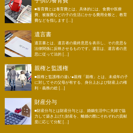
子供の養育費
■養育費とは養育費とは、具体的には、食費や医療
費、被服費などの子の生活にかかる費用全般と、教育
費などを指します […]
遺言書
遺言書とは、遺言者の最終意思を表示し、その意思を
法律関係に反映させるものです。遺言は、遺言者の意
思に従って法的 […]
親権と監護権
■親権と監護権の違い●親権「親権」とは、未成年の子
に対してその父母が有する、身分上および財産上の権
利・義務の総 […]
財産分与
■財産分与とは財産分与とは、婚姻生活中に夫婦で協
力して築き上げた財産を、離婚の際にそれぞれの貢献
度に応じて分配 […]