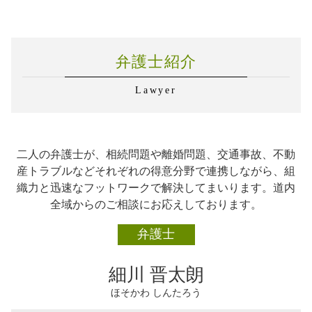
サポート 企業法務
遺言書 専門家
マンション管理 訴訟
交通事故 札幌市
交通事故 示談 加害者
企業法務 とは
遺言書 裁判所
不動産トラブル 札幌市
交通事故 被害者 流れ
労務管理 勤怠管理
離婚 千歳市
交通事故 弁護士依頼
企業法務 法律
弁護士紹介
企業法務 札幌市
事故後 示談 被害者
弁護士 企業法務 顧問契約
相続 札幌市
企業法務 医療法人
Lawyer
不動産トラブル 千歳市
弁護士 対応 企業法務
離婚 石狩市
労務管理とは
交通事故 千歳市
企業法務 あり方
交通事故 石狩市
企業法務 m&a
二人の弁護士が、相続問題や離婚問題、交通事故、不動
相続 恵庭市
企業法務 弁護士 魅力
産トラブルなどそれぞれの得意分野で連携しながら、組
離婚 札幌市
弁護士 企業法務 学校法人
織力と迅速なフットワークで解決してまいります。道内
相続 石狩市
企業法務 対応
全域からのご相談にお応えしております。
離婚 恵庭市
不動産トラブル 恵庭市
弁護士
企業法務 石狩市
交通事故 恵庭市
細川 晋太朗
ほそかわ しんたろう