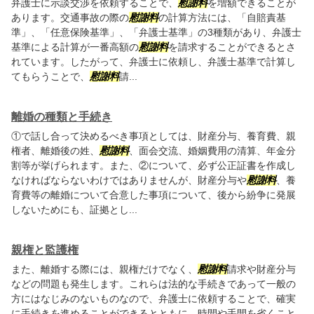
弁護士に示談交渉を依頼することで、
慰謝料
を増額できることが
あります。交通事故の際の
慰謝料
の計算方法には、「自賠責基
準」、「任意保険基準」、「弁護士基準」の3種類があり、弁護士
基準による計算が一番高額の
慰謝料
を請求することができるとさ
れています。したがって、弁護士に依頼し、弁護士基準で計算し
てもらうことで、
慰謝料
請...
離婚の種類と手続き
①で話し合って決めるべき事項としては、財産分与、養育費、親
権者、離婚後の姓、
慰謝料
、面会交流、婚姻費用の清算、年金分
割等が挙げられます。また、②について、必ず公正証書を作成し
なければならないわけではありませんが、財産分与や
慰謝料
、養
育費等の離婚について合意した事項について、後から紛争に発展
しないためにも、証拠とし...
親権と監護権
また、離婚する際には、親権だけでなく、
慰謝料
請求や財産分与
などの問題も発生します。これらは法的な手続きであって一般の
方にはなじみのないものなので、弁護士に依頼することで、確実
に手続きを進めることができるとともに、時間や手間を省くこと