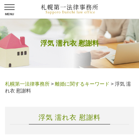
浮気 濡れ衣 慰謝料
札幌第一法律事務所
>
離婚に関するキーワード
>
浮気 濡
れ衣 慰謝料
浮気 濡れ衣 慰謝料