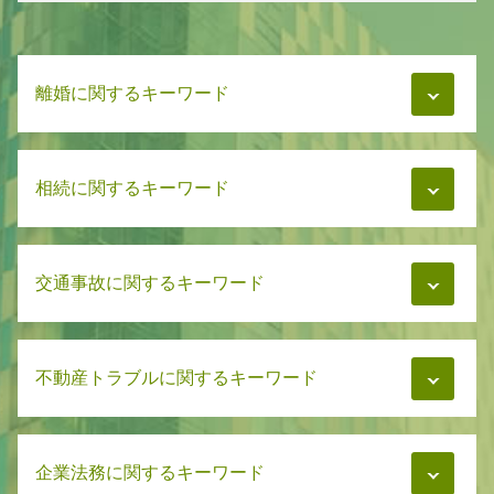
離婚に関するキーワード
財産分与 離婚
相続に関するキーワード
財産分与 相談
親権 相談
財産分与 離婚後 請求
遺言書 血縁者以外
養育費 払わない 差し押さえ
交通事故に関するキーワード
遺言書 弁護士
浮気 濡れ衣 慰謝料
相続 調査
親権と監護権 養育費
遺言書 公正証書
慰謝料 結婚
交通事故 慰謝料 相場
相続問題 解決
慰謝料 不貞行為なし
不動産トラブルに関するキーワード
交通事故 弁護士費用
相続 分割
親権と監護権
交通事故 治療費 過失割合
遺言書 正式
養育費 再婚
交通事故 弁護士基準
遺言書 遺留分
マンション管理 弁護士
財産分与 調停
交通事故 弁護士依頼
遺言書 裁判所
企業法務に関するキーワード
家賃トラブル
養育費 相手が再婚
交通事故 加害者