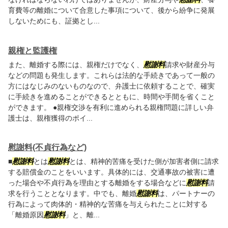
育費等の離婚について合意した事項について、後から紛争に発展
しないためにも、証拠とし...
親権と監護権
また、離婚する際には、親権だけでなく、
慰謝料
請求や財産分与
などの問題も発生します。これらは法的な手続きであって一般の
方にはなじみのないものなので、弁護士に依頼することで、確実
に手続きを進めることができるとともに、時間や手間を省くこと
ができます。 ●親権交渉を有利に進められる親権問題に詳しい弁
護士は、親権獲得のポイ...
慰謝料(不貞行為など)
■
慰謝料
とは
慰謝料
とは、精神的苦痛を受けた側が加害者側に請求
する賠償金のことをいいます。具体的には、交通事故の被害に遭
った場合や不貞行為を理由とする離婚をする場合などに
慰謝料
請
求を行うこととなります。中でも、離婚
慰謝料
は、パートナーの
行為によって肉体的・精神的な苦痛を与えられたことに対する
「離婚原因
慰謝料
」と、離...