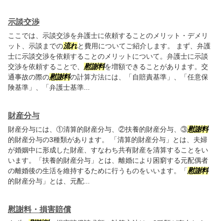
示談交渉
ここでは、示談交渉を弁護士に依頼することのメリット・デメリ
ット、示談までの
流れ
と費用についてご紹介します。 まず、弁護
士に示談交渉を依頼することのメリットについて。弁護士に示談
交渉を依頼することで、
慰謝料
を増額できることがあります。交
通事故の際の
慰謝料
の計算方法には、「自賠責基準」、「任意保
険基準」、「弁護士基準...
財産分与
財産分与には、①清算的財産分与、②扶養的財産分与、③
慰謝料
的財産分与の3種類があります。 「清算的財産分与」とは、夫婦
が婚姻中に形成した財産、すなわち共有財産を清算することをい
います。「扶養的財産分与」とは、離婚により困窮する元配偶者
の離婚後の生活を維持するために行うものをいいます。「
慰謝料
的財産分与」とは、元配...
慰謝料・損害賠償