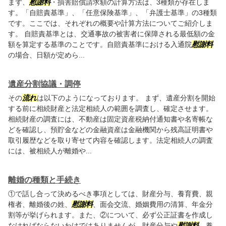
まず、
慰謝料
・損害賠償請求額の計算方法は、3種類が存在しま
す。「自賠責基準」、「任意保険基準」、「弁護士基準」の3種類
です。ここでは、それぞれの概要や計算方法についてご紹介しま
す。 自賠責基準とは、交通事故の被害者に保障される最低額の金
額を算定する基準のことです。自賠責基準における入通院
慰謝料
の場合、日額が定めら...
遺産分割協議・調停
その
流れ
は以下のようになっております。 まず、遺産分割を開始
する前に相続財産と法定相続人の範囲を調査し、確定させます。
相続財産の調査には、不動産は固定資産税納付通知書や名寄帳な
どを確認し、預貯金などの金融資産は金融機関から残高証明書や
取引履歴などを取り寄せて内容を確認します。法定相続人の調査
には、被相続人が離婚や...
離婚の種類と手続き
①で話し合って決めるべき事項としては、財産分与、養育費、親
権者、離婚後の姓、
慰謝料
、面会交流、婚姻費用の清算、年金分
割等が挙げられます。また、②について、必ず公正証書を作成し
なければならないわけではありませんが、財産分与や
慰謝料
、養