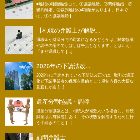
■離婚の種類離婚には、①協議離婚、②調停離婚、③
審判離婚、④裁判離婚の4種類があります。日本で
は、①の協議離婚 […]
【札幌の弁護士が解説...
退職金が財産分与の対象になるかどうかは、離婚協議
や調停の場面でしばしば争点となります。とはいえ、
「まだ退職して […]
2026年の下請法改...
2026年に予定されている下請法改正では、取引の適正
化と下請事業者の保護を目的として規制内容の大幅な
見直しが進 […]
遺産分割協議・調停
遺産分割協議とは、相続人が複数人いる場合に、相続
財産は共有状態にあり、その状態を解消するために行
う手続きのこと […]
顧問弁護士