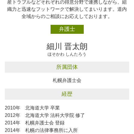
企業法務 紛争
産トラブルなどそれぞれの得意分野で連携しながら、組
相続 恵庭市
企業法務 弁護士
織力と迅速なフットワークで解決してまいります。道内
企業法務 恵庭市
企業法務 必要性
全域からのご相談にお応えしております。
離婚 札幌市
企業法務 札幌市
弁護士
企業法務 石狩市
交通事故 千歳市
細川 晋太朗
ほそかわ しんたろう
所属団体
札幌弁護士会
経歴
2010年 北海道大学 卒業
2012年 北海道大学 法科大学院 修了
2014年 札幌弁護士会 登録
2014年 札幌の法律事務所に入所