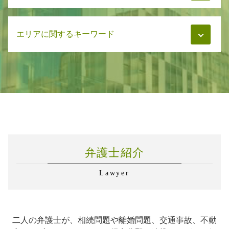
相続 兄弟 不公平
マンション管理 訴訟
養育費 浮気
交通事故 懲役
遺言書 あとから出てきた
マンション管理 相談
親権 裁判
事故後 示談 被害者
弁護士 対応 企業法務
遺言書 専門家
家賃トラブル 相談
慰謝料 減額 弁護士
交通事故 治療費 自賠責
エリアに関するキーワード
弁護士 企業法務 学校法人
相続問題 弁護士
マンション管理 トラブル 相談
慰謝料 調停
事故後 示談 加害者
企業法務 知的財産
相続 相談先
マンション管理 トラブル
養育費 あとから請求
交通事故 被害者
企業法務 契約書
相続 弁護士費用
不動産 家賃トラブル
交通事故 札幌市
養育費 口約束のみ
交通事故 治療費
弁護士 企業法務 顧問契約
遺言書 エンディングノート
マンション管理 法律
相続 石狩市
親権 子供の意思
交通事故 示談 加害者
企業法務 対応
相続 相続放棄
マンション 管理費 滞納
交通事故 石狩市
交通事故 弁護士
弁護士 企業法務 法人設立
相続 調停
家賃トラブル 弁護士
相続 千歳市
交通事故 被害者 流れ
企業法務 顧問契約
相続 弁護士 相談
賃貸 家賃トラブル
離婚 恵庭市
交通事故 慰謝料 弁護士基準
企業法務 知識
遺言書 寄付 遺留分
離婚 石狩市
交通事故 賠償金
労務管理 違反
不動産トラブル 札幌市
交通事故 示談 被害者
企業法務 m&a
弁護士紹介
離婚 千歳市
交通事故 慰謝料 通院日数
労務管理 委託
企業法務 千歳市
企業法務 医療法人
Lawyer
交通事故 恵庭市
弁護士 企業法務 医療法人
相続 札幌市
労務管理 相談
不動産トラブル 石狩市
下請法 改正
不動産トラブル 千歳市
学校法人 企業法務
二人の弁護士が、相続問題や離婚問題、交通事故、不動
不動産トラブル 恵庭市