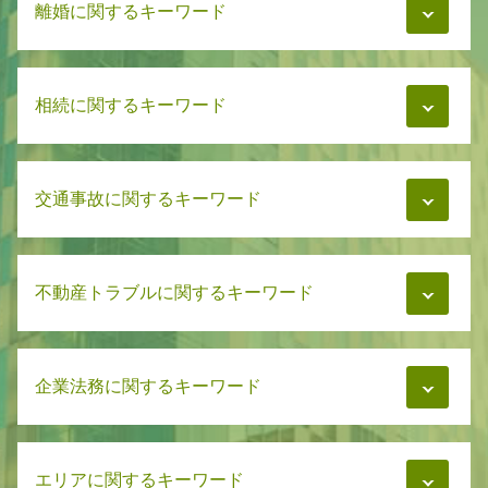
離婚に関するキーワード
離婚 慰謝料 家賃
相続に関するキーワード
慰謝料 強制執行
慰謝料 浮気相手だけ
慰謝料 無職 離婚
遺言書 寄付 遺留分
養育費払わない 面会
交通事故に関するキーワード
遺言書 弁護士に預ける
財産分与 相談
相続 弁護士 相談
養育費 相場
借金 相続放棄
財産分与 浮気
交通事故 示談 加害者
相続 弁護士
慰謝料 離婚
不動産トラブルに関するキーワード
交通事故 示談 被害者
相続 分割
慰謝料相場 離婚
交通事故 被害者
相続 相談先
親権と監護権の違い
交通事故 治療費 過失割合
相続 調査
マンション管理 相談
養育費 強制執行
交通事故 被害者 流れ
相続 兄弟 不公平
企業法務に関するキーワード
家賃トラブル 弁護士
慰謝料 減額交渉
交通事故 治療費 自賠責
相続問題 弁護士
マンション管理 弁護士
慰謝料 期限
交通事故 治療費
相続 相続放棄
マンション 管理費 滞納
慰謝料 分割
交通事故 慰謝料 相場
企業法務 弁護士事務所
遺言書 トラブル
マンション管理 訴訟
慰謝料相場 不貞行為
交通事故 弁護士
エリアに関するキーワード
弁護士 企業法務 医療法人
相続 解決