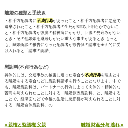
離婚の種類と手続き
・相手方配偶者に
不貞行為
があったこと・相手方配偶者に悪意で
遺棄されたこと・相手方配偶者の生死が3年以上明らかでないこ
と・相手方配偶者が強度の精神病にかかり、回復の見込みがない
とき・その他婚姻を継続しがたい重大な事由があるとき もっと
も、離婚訴訟の被告になった配偶者が原告側の請求を全面的に受
け入れると「請求の認諾」...
慰謝料(不貞行為など)
具体的には、交通事故の被害に遭った場合や
不貞行為
を理由とす
る離婚をする場合などに慰謝料請求を行うこととなります。中で
も、離婚慰謝料は、パートナーの行為によって肉体的・精神的な
苦痛を与えられたことに対する「離婚原因慰謝料」と、離婚する
ことで、経済面などで今後の生活に悪影響が与えられることに対
する「離婚自体慰謝料」の...
« 親権と監護権 父親
離婚 財産分与 逃れ »