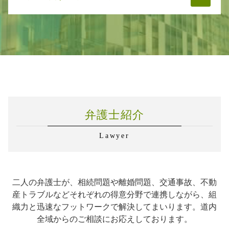
マンション管理 トラブル
財産分与 離婚後 調停
交通事故 慰謝料 通院日数
企業法務 知的財産
遺言書 裁判所
家賃トラブル
浮気 濡れ衣 慰謝料
交通事故 慰謝料 弁護士基準
企業法務 契約書 チェック
相続 争い
マンション管理 トラブル 相談
企業法務 札幌市
親権 父親 不利
交通事故 弁護士依頼
弁護士 企業法務 m&a
相続 相続者
家賃トラブル 相談
企業法務 千歳市
慰謝料 不貞行為
事故後 示談 被害者
企業法務 知識
相続 分配
不動産 家賃トラブル
交通事故 千歳市
交通事故 加害者
企業法務 弁護士
遺言書 血縁者以外
賃貸 家賃トラブル
相続 恵庭市
交通事故 弁護士基準
企業法務 紛争
遺言書 異議申し立て
マンション管理 法律
不動産トラブル 札幌市
事故後 示談 加害者
企業法務 業務内容
遺言書 遺書 違い
相続 千歳市
交通事故 弁護士費用
企業法務 チェック
相続 札幌市
交通事故 懲役
法人設立 企業法務
弁護士紹介
交通事故 札幌市
交通事故 賠償金
労務管理 相談
不動産トラブル 千歳市
企業法務 医療法人
Lawyer
離婚 石狩市
下請法 改正
離婚 札幌市
企業法務 あり方
相続 石狩市
弁護士 企業法務 サポート
交通事故 石狩市
企業法務 顧問契約
二人の弁護士が、相続問題や離婚問題、交通事故、不動
交通事故 恵庭市
労務管理 違反
産トラブルなどそれぞれの得意分野で連携しながら、組
企業法務 石狩市
企業法務 弁護士 魅力
織力と迅速なフットワークで解決してまいります。道内
不動産トラブル 石狩市
労務管理 弁護士
全域からのご相談にお応えしております。
離婚 恵庭市