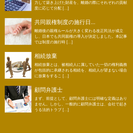
力して築き上げた財産を、離婚の際にそれぞれの貢献
度に応じて分配 […]
共同親権制度の施行日...
離婚後の親権ルールが大きく変わる改正民法が成立
し、日本でも共同親権の導入が決定しました。本記事
では制度の施行時 […]
相続放棄
相続放棄とは、被相続人に属していた一切の権利義務
が包括的に承継される相続を、相続人が望まない場合
に放棄をするこ […]
顧問弁護士
まず、前提として、顧問弁護士には明確な定義はあり
ません。しかし、一般的に顧問弁護士は、会社で起き
うる法的トラブ […]