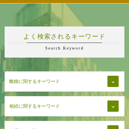
よく検索されるキーワード
Search Keyword
離婚に関するキーワード
財産分与 離婚後 何年
相続に関するキーワード
親権 父親 不利
慰謝料 分割
親権と監護権を分ける
遺言書 検認
養育費 払わない 差し押さえ