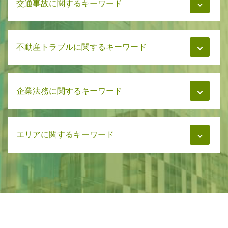
交通事故に関するキーワード
相続 相続者
財産分与 離婚後 子供
相続 放棄 手続き
慰謝料 再婚
相続 解決
親権と監護権
交通事故 示談 加害者
相続問題 解決
慰謝料 拒否
不動産トラブルに関するキーワード
交通事故 慰謝料 相場
遺言書 あとから出てきた
親権とは 離婚
交通事故 弁護士基準
遺言書 寄付 遺留分
親権 父親に譲る
交通事故 治療費 過失割合
相続 弁護士
マンション管理 相談
離婚 慰謝料 家賃
交通事故 慰謝料 弁護士基準
相続 相談先
企業法務に関するキーワード
家賃トラブル
養育費 浮気
交通事故 治療費 自賠責
遺言書 正式
マンション管理 弁護士
養育費 相手が再婚
交通事故 示談 被害者
相続問題 弁護士
マンション管理 トラブル 相談
財産分与 調停
交通事故 慰謝料 通院日数
学校法人 企業法務
遺言書 トラブル
マンション管理 トラブル
養育費 相場 2人
交通事故 懲役
エリアに関するキーワード
労務管理とは
遺言書 期限
家賃トラブル 弁護士
親権 父親
交通事故 賠償金
企業法務 契約書 チェック
相続 相続放棄
賃貸 家賃トラブル
財産分与 離婚後 不動産
交通事故 加害者
弁護士 企業法務 サポート
相続 分配
マンション管理 訴訟
不動産トラブル 石狩市
財産分与 離婚後 調停
事故後 示談 被害者
企業法務 とは
遺言書 破棄
不動産 家賃トラブル
離婚 札幌市
慰謝料相場 不貞行為
交通事故 被害者
弁護士 企業法務 必要性
遺言書 遺留分
家賃トラブル 相談
離婚 石狩市
交通事故 弁護士
弁護士 企業法務 学校法人
遺言書 裁判所
マンション管理 法律
離婚 恵庭市
交通事故 弁護士費用
企業法務 弁護士事務所
相続 調停
マンション 管理費 滞納
交通事故 石狩市
交通事故 治療費
企業法務 契約書
遺言書 必要書類
企業法務 恵庭市