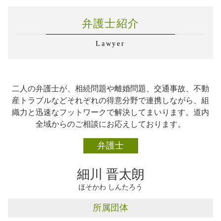
交通事故 弁護士依頼
企業法務 業務内容
相続 石狩市
事故後 示談 加害者
企業法務 知財
弁護士紹介
相続 札幌市
交通事故 被害者 流れ
弁護士 企業法務 顧問契約
相続 恵庭市
企業法務 弁護士 魅力
Lawyer
交通事故 札幌市
企業法務 m&a
企業法務 札幌市
企業法務 契約書 作成
企業法務 千歳市
弁護士 企業法務 医療法人
交通事故 千歳市
企業法務 知的財産
二人の弁護士が、相続問題や離婚問題、交通事故、不動
企業法務 石狩市
企業法務 医療法人
産トラブルなどそれぞれの得意分野で連携しながら、組
不動産トラブル 札幌市
労務管理 勤怠管理
織力と迅速なフットワークで解決してまいります。道内
交通事故 恵庭市
下請法 改正
全域からのご相談にお応えしております。
不動産トラブル 千歳市
相続 千歳市
弁護士
離婚 千歳市
不動産トラブル 恵庭市
細川 晋太朗
ほそかわ しんたろう
所属団体